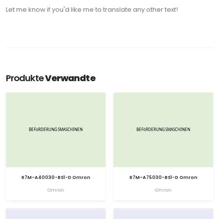
Let me know if you'd like me to translate any other text!
Produkte
Verwandte
R7M-A40030-BS1-D Omron
R7M-A75030-BS1-D Omron
Omron
Omron