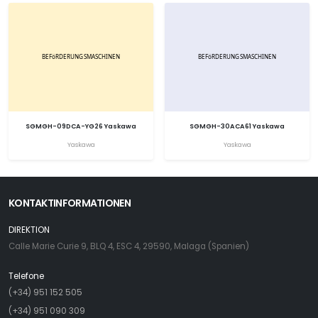
SGMGH-09DCA-YG26 Yaskawa
SGMGH-30ACA61 Yaskawa
Yaskawa
Yaskawa
KONTAKTINFORMATIONEN
DIREKTION
Calle Marie Curie 9, BLQ 4, ESC 4, 29590, Malaga (Spanien)
Telefone
(+34) 951 152 505
(+34) 951 090 309