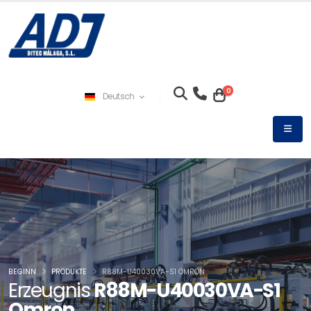
0
Deutsch
BEGINN
PRODUKTE
R88M-U40030VA-S1 OMRON
Erzeugnis
R88M-U40030VA-S1
Omron