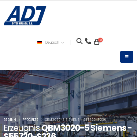
0
Deutsch
BEGINN
PRODUKTE
QBM3020-5 SIEMENS - S55720-S236
Erzeugnis
QBM3020-5 Siemens -
S55720-S236