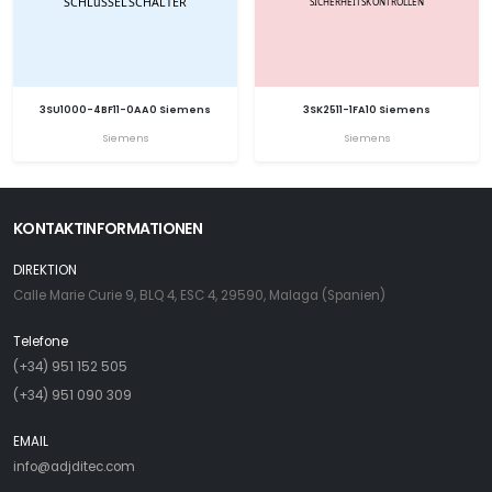
3SU1000-4BF11-0AA0 Siemens
3SK2511-1FA10 Siemens
Siemens
Siemens
KONTAKTINFORMATIONEN
DIREKTION
Calle Marie Curie 9, BLQ 4, ESC 4, 29590, Malaga (Spanien)
Telefone
(+34) 951 152 505
(+34) 951 090 309
EMAIL
info@adjditec.com