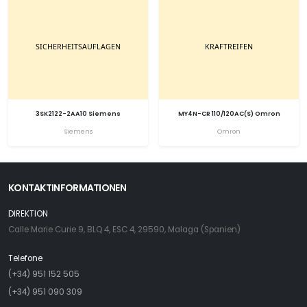
3SK2122-2AA10 Siemens
MY4N-CR 110/120AC(S) Omron
Siemens
Omron
KONTAKTINFORMATIONEN
DIREKTION
Calle Marie Curie 9, BLQ 4, ESC 4, 29590, Malaga (Spanien)
Telefone
(+34) 951 152 505
(+34) 951 090 309