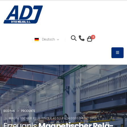
0
Deutsch
BEGINN
PRODUKTE
MAGNETISCHER RELÄ-FINDER 40.52.8.024.0000 24VAC DPDT
Erzeugnis
Magnetischer Relä-