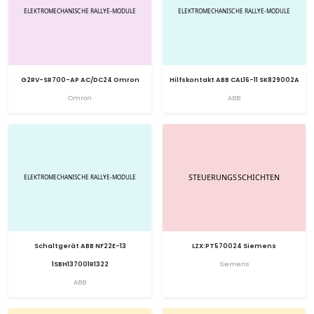
G2RV-SR700-AP AC/DC24 Omron
Hilfskontakt ABB CAL16-11 SK829002A
Omron
ABB
Schaltgerät ABB NF22E-13
LZX:PT570024 Siemens
1SBH137001R1322
Siemens
ABB