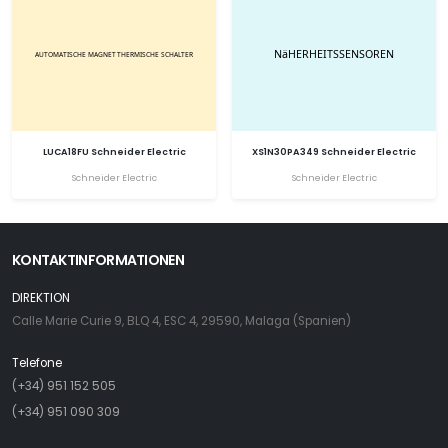
LUCA18FU Schneider Electric
XS1N30PA349 Schneider Electric
Schneider Electric
Schneider Electric
KONTAKTINFORMATIONEN
DIREKTION
Calle Marie Curie 9, BLQ 4, ESC 4, 29590, Malaga (Spanien)
Telefone
(+34) 951 152 505
(+34) 951 090 309