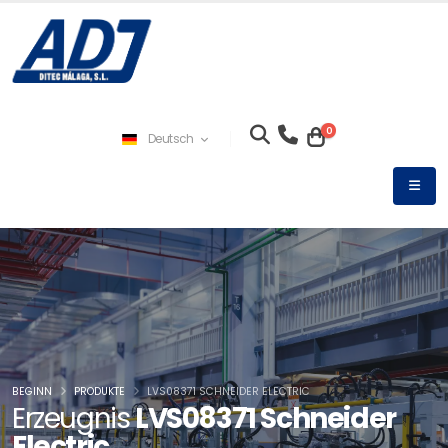
0
Deutsch
BEGINN
PRODUKTE
LVS08371 SCHNEIDER ELECTRIC
Erzeugnis
LVS08371 Schneider
Electric