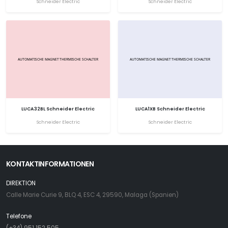
Schneider Electric
Schneider Electric
LUCA32BL Schneider Electric
LUCA1XB Schneider Electric
Schneider Electric
Schneider Electric
KONTAKTINFORMATIONEN
DIREKTION
Calle Marie Curie 9, BLQ 4, ESC 4, 29590, Malaga (Spanien)
Telefone
(+34) 951 152 505