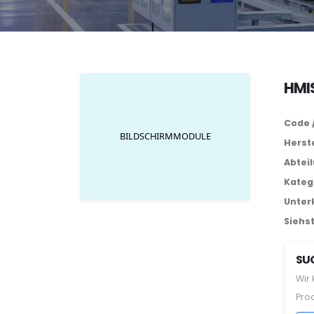
HMIS
Code 
Herste
Abtei
Kateg
Unter
Siehst
SUC
Wir
Pro