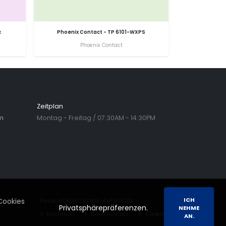
c
Phoenix Contact - TP 6101-WXPS
Phoenix Contact
Zeitplan
m
Montag - Freitag / 07:30AM - 14:30PM
ICH
Cookies
Reset-KOKIES
|
KOKIE-AUFUNGEN
Privatsphärepräferenzen.
NEHME
Rechtlich
Datenschutz
Cookies
AN.