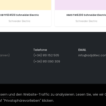
XBTF034510 Schneider Electric
HMISTW6200 Schneider Electri
Schneider Electric
Schneider Electric
Telefone
EMAIL
panien)
(+34) 951 152 505
info@adjditec.co
(+34) 951 090 309
ern und den Website-Traffic zu analysieren. Lesen Sie, wie wir 
vorbehalten.
 "Privatsphärevorlieben" klicken.