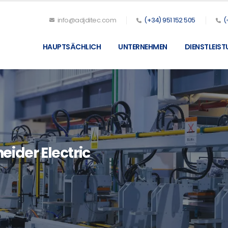
info@adjditec.com
(+34) 951 152 505
(
HAUPTSÄCHLICH
UNTERNEHMEN
DIENSTLEIS
ider Electric