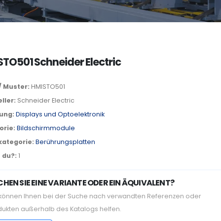
TO501 Schneider Electric
/ Muster:
HMISTO501
ller:
Schneider Electric
lung:
Displays und Optoelektronik
orie:
Bildschirmmodule
kategorie:
Berührungsplatten
 du?:
1
HEN SIE EINE VARIANTE ODER EIN ÄQUIVALENT?
 können Ihnen bei der Suche nach verwandten Referenzen oder
dukten außerhalb des Katalogs helfen.