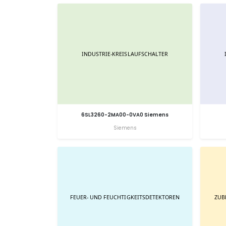
6SL3260-2MA00-0VA0 Siemens
Siemens