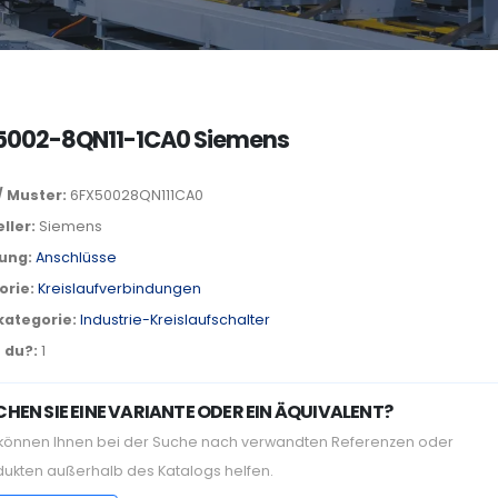
5002-8QN11-1CA0 Siemens
/ Muster:
6FX50028QN111CA0
ller:
Siemens
lung:
Anschlüsse
orie:
Kreislaufverbindungen
kategorie:
Industrie-Kreislaufschalter
 du?:
1
HEN SIE EINE VARIANTE ODER EIN ÄQUIVALENT?
 können Ihnen bei der Suche nach verwandten Referenzen oder
dukten außerhalb des Katalogs helfen.