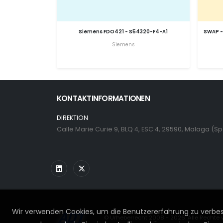
Siemens FDO421 - S54320-F4-A1
SWAP -
Siemens
KONTAKTINFORMATIONEN
DIREKTION
Calle Marie Curie 9, BLQ 4, ESC 4, 29590, Malaga (S
Wir verwenden Cookies, um die Benutzererfahrung zu verbess
© Urheberrecht 2008 - 2026. Alle Rechte 