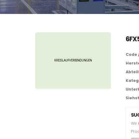
6FX
Code 
Herste
Abtei
Kateg
Unter
Siehst
SUC
Wir
Pro