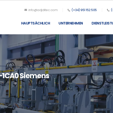
info@adjditec.com
(+34) 951 152 505
(
HAUPTSÄCHLICH
UNTERNEHMEN
DIENSTLEIS
-1CA0 Siemens