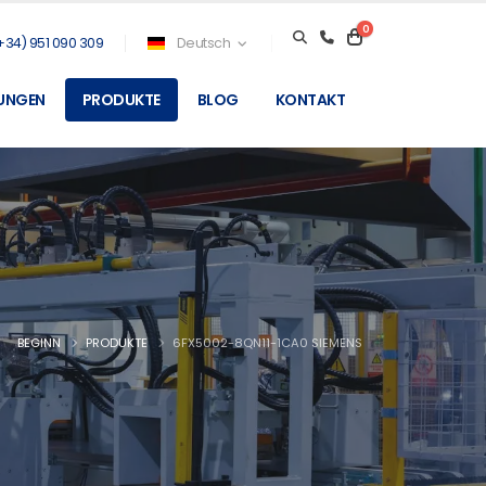
0
+34) 951 090 309
Deutsch
TUNGEN
PRODUKTE
BLOG
KONTAKT
BEGINN
PRODUKTE
6FX5002-8QN11-1CA0 SIEMENS