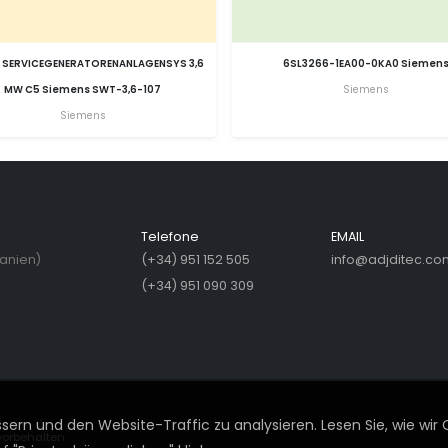
 SERVICEGENERATORENANLAGENSYS 3,6
6SL3266-1EA00-0KA0 Siemen
MW C5 Siemens SWT-3,6-107
Siemens
Siemens
Telefone
EMAIL
panien)
(+34) 951 152 505
info@adjditec.co
(+34) 951 090 309
ern und den Website-Traffic zu analysieren. Lesen Sie, wie wir 
vorbehalten.