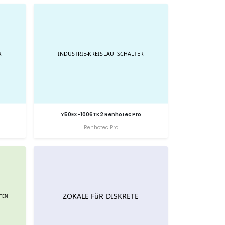
Y50EX-1006TK2 Renhotec Pro
Renhotec Pro