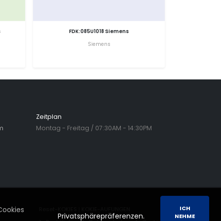
s
FDK:085U1018 Siemens
Siemens
Zeitplan
m
Montag - Freitag / 07:30AM - 14:30PM
ICH
Cookies
Reset-KOKIES
|
KOKIE-AUFUNGEN
Privatsphärepräferenzen.
NEHME