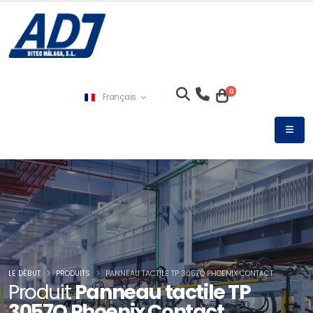
0
Français
LE DÉBUT
PRODUITS
PANNEAU TACTILE TP 3057Q PHOENIX CONTACT
Produit
Panneau tactile TP
3057Q Phoenix Contact