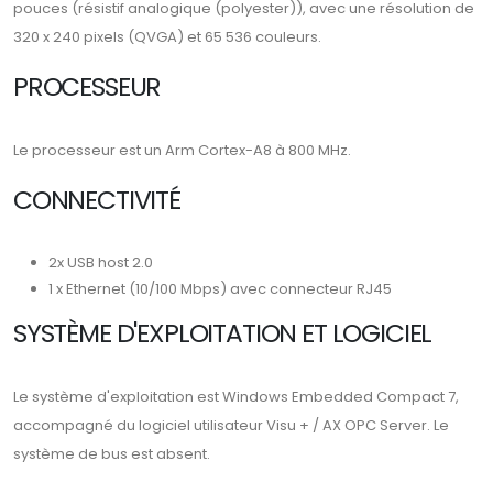
pouces (résistif analogique (polyester)), avec une résolution de
320 x 240 pixels (QVGA) et 65 536 couleurs.
PROCESSEUR
Le processeur est un Arm Cortex-A8 à 800 MHz.
CONNECTIVITÉ
2x USB host 2.0
1 x Ethernet (10/100 Mbps) avec connecteur RJ45
SYSTÈME D'EXPLOITATION ET LOGICIEL
Le système d'exploitation est Windows Embedded Compact 7,
accompagné du logiciel utilisateur Visu + / AX OPC Server. Le
système de bus est absent.