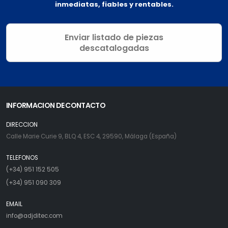
inmediatas, fiables y rentables.
Enviar listado de piezas
descatalogadas
INFORMACION DE CONTACTO
DIRECCION
Calle Marie Curie 9, BLQ 4, ESC 4, 29590, Málaga (España)
TELEFONOS
(+34) 951 152 505
(+34) 951 090 309
EMAIL
info@adjditec.com