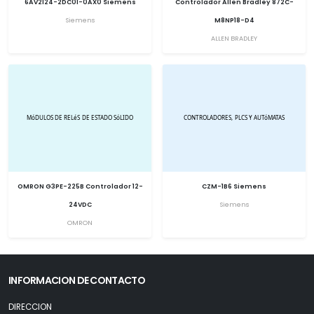
6AV2124-2DC01-0AX0 Siemens
Controlador Allen Bradley 872C-
Siemens
M8NP18-D4
ALLEN BRADLEY
OMRON G3PE-225B Controlador 12-
CZM-1B6 Siemens
24VDC
Siemens
OMRON
INFORMACION DE CONTACTO
DIRECCION