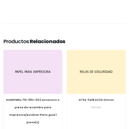
Productos
Relacionados
HONEYWELL 710-118S-002 accesorio o
G7SA-5A1B DC24 Omron
pieza de recambio para
Omron
impresora/escáner Plato guía 1
pieza(s)