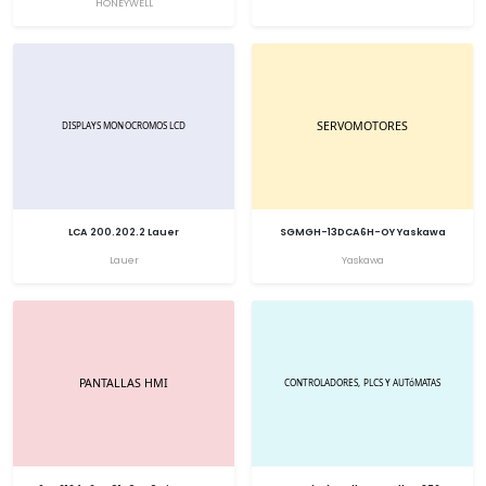
HONEYWELL
LCA 200.202.2 Lauer
SGMGH-13DCA6H-OY Yaskawa
Lauer
Yaskawa