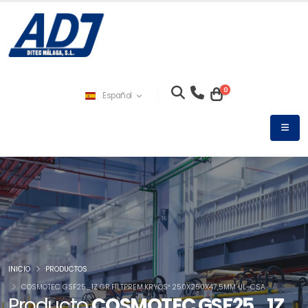
0
Español
INICIO
PRODUCTOS
COSMOTEC GSF25_1Z GR.FILTPREM.KRYOS³ 250X250X47,5MM UL-CSA
Producto
COSMOTEC GSF25_1Z