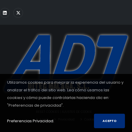
Utilizamos cookies para mejorar la experiencia del usuario y
analizar el tráfico del sitio web. Lea cómo usamos las
cookies y cómo puede controlarlas haciendo clic en
© Copyright 2008 - 2026. Todos los derechos reservados.
"Preferencias de privacidad".
RESET COOKIES
|
AJUSTES DE COOKIE
Legal
Privacidad
Cookies
Preferencias Privacidad.
ACEPTO