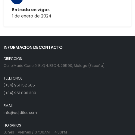
Entrada en vigor:
1 de enero de 2024
INFORMACION DE CONTACTO
DIRECCION
Calle Marie Curie 9, BLQ 4, ESC 4, 29590, Málaga (España)
TELEFONOS
(+34) 951 152 505
(+34) 951 090 309
EMAIL
info@adjditec.com
HORARIOS
Lunes - Viernes / 07:30AM - 14:30PM