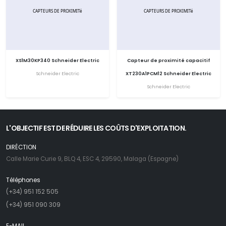
XS1M30KP340 Schneider Electric
Capteur de proximité capacitif
Schneider Electric
XT230A1PCM12 Schneider Electric
Schneider Electric
L'OBJECTIF EST DE RÉDUIRE LES COÛTS D'EXPLOITATION.
DIRÉCTION
Calle Marie Curie 9, BLQ 4, ESC 4, 29590, Malaga (Espagne)
Téléphones
(+34) 951 152 505
(+34) 951 090 309
E-MAIL