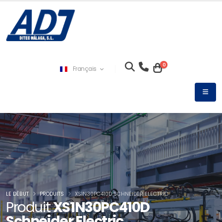
0
Français
LE DÉBUT
PRODUITS
XS1N30PC410D SCHNEIDER ELECTRIC
Produit
XS1N30PC410D
Schneider Electric