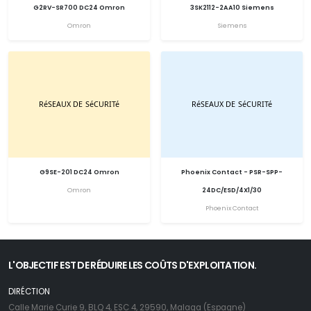
G2RV-SR700 DC24 Omron
3SK2112-2AA10 Siemens
Omron
Siemens
G9SE-201 DC24 Omron
Phoenix Contact - PSR-SPP-
Omron
24DC/ESD/4X1/30
Phoenix Contact
L'OBJECTIF EST DE RÉDUIRE LES COÛTS D'EXPLOITATION.
DIRÉCTION
Calle Marie Curie 9, BLQ 4, ESC 4, 29590, Malaga (Espagne)