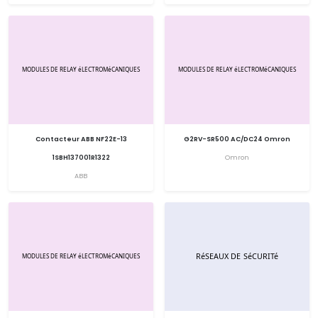
Contacteur ABB NF22E-13
G2RV-SR500 AC/DC24 Omron
1SBH137001R1322
Omron
ABB