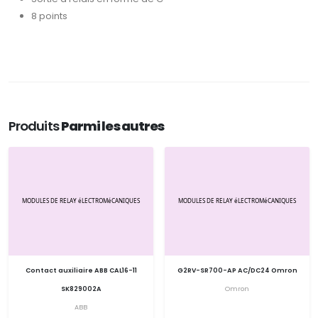
8 points
Produits
Parmi les autres
Contact auxiliaire ABB CAL16-11
G2RV-SR700-AP AC/DC24 Omron
SK829002A
Omron
ABB