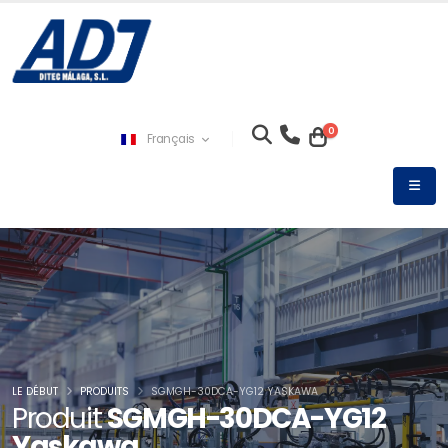
0
Français
LE DÉBUT
PRODUITS
SGMGH-30DCA-YG12 YASKAWA
Produit
SGMGH-30DCA-YG12
Yaskawa