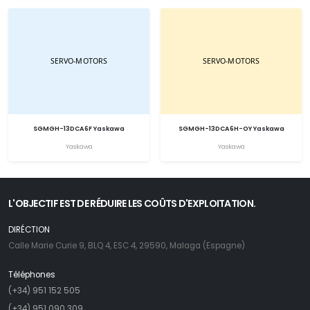
SGMGH-13DCA6F Yaskawa
SGMGH-13DCA6H-OY Yaskawa
Yaskawa
Yaskawa
L'OBJECTIF EST DE RÉDUIRE LES COÛTS D'EXPLOITATION.
DIRÉCTION
Calle Marie Curie 9, BLQ 4, ESC 4, 29590, Malaga (Espagne)
Téléphones
(+34) 951 152 505
(+34) 951 090 309