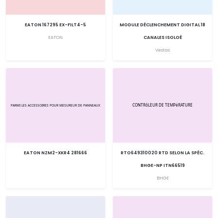
EATON 167295 EX-FILT4-5
MODULE DÉCLENCHEMENT DIGITAL 18
EATON
CANALES ISOLOÉ
Vestas
EATON NZM2-XKR4 281666
RTO649310020 RTD SELON LA SPÉC.
BHGE-NP ITN66519
BHGE