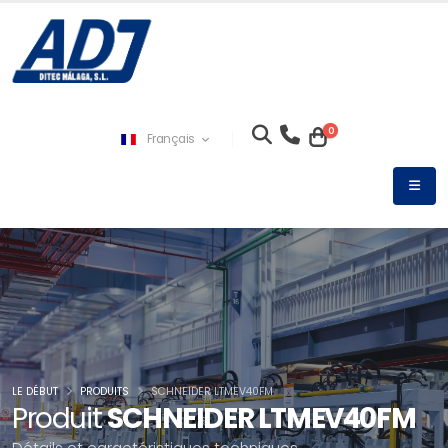
0
Français
LE DÉBUT
PRODUITS
SCHNEIDER LTMEV40FM
Produit
SCHNEIDER LTMEV40FM