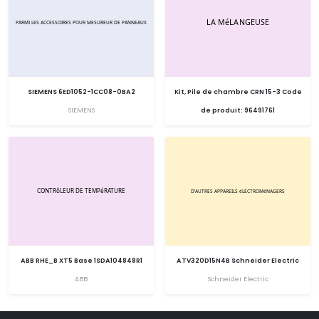
SIEMENS 6ED1052-1CC08-0BA2
Kit, Pile de chambre CRN 15-3 Code
SIEMENS
de produit: 96491761
ABB RHE_B XT5 Base 1SDA104848R1
ATV320D15N4B Schneider Electric
ABB
Schneider Electric