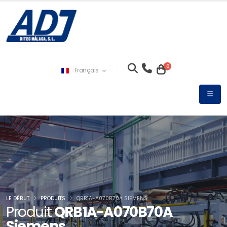
0
Français
LE DÉBUT
PRODUITS
QRB1A-A070B70A SIEMENS
Produit
QRB1A-A070B70A
Siemens