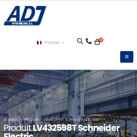
0
Français
LE DÉBUT
PRODUITS
LV432598T SCHNEIDER ELECTRIC
Produit
LV432598T Schneider
Electric