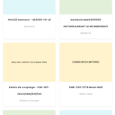
FDO421 Siemens - S54320-F4-A1
DAISALUX ANA0400000
Siemens
ANTIDEFLAGRANT LD N6 EMERGENCY
DAISALUX
Relais de couplage - PSR-SPF-
PMB-240-12TB Mean Well
24UC/URM/4X1/2X2
Mean Well
Phoenix Contact