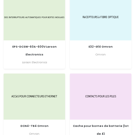
EPS-DCSW-60A-600V Larson
E32-G14 Omron
Electronics
Omron
Larson Electronics
DCN4-TB4 Omron
Cache pour bornes de batterie (lot
Omron
de 4)