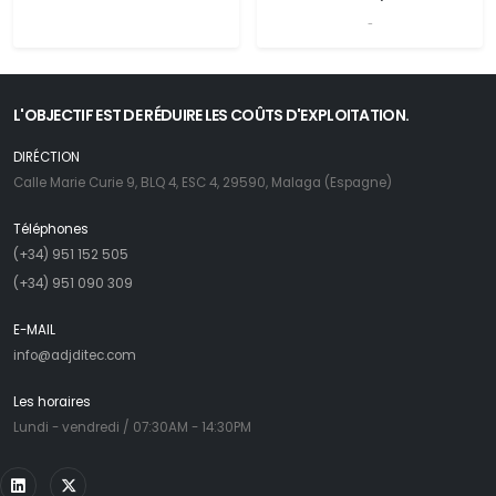
-
L'OBJECTIF EST DE RÉDUIRE LES COÛTS D'EXPLOITATION.
DIRÉCTION
Calle Marie Curie 9, BLQ 4, ESC 4, 29590, Malaga (Espagne)
Téléphones
(+34) 951 152 505
(+34) 951 090 309
E-MAIL
info@adjditec.com
Les horaires
Lundi - vendredi / 07:30AM - 14:30PM