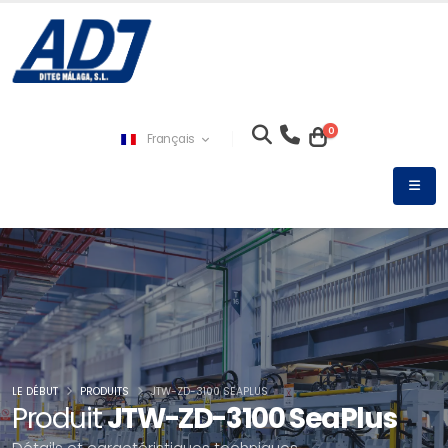
0
Français
LE DÉBUT
PRODUITS
JTW-ZD-3100 SEAPLUS
Produit
JTW-ZD-3100 SeaPlus