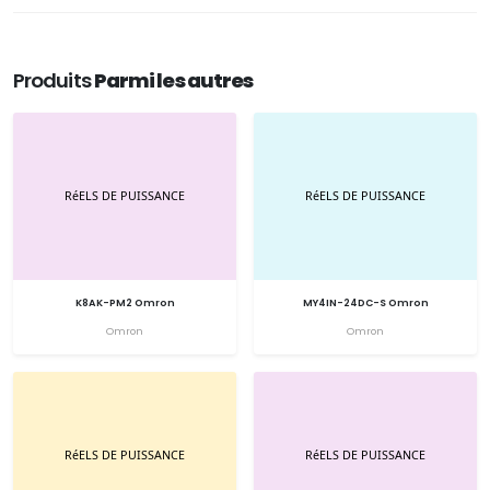
Produits
Parmi les autres
K8AK-PM2 Omron
MY4IN-24DC-S Omron
Omron
Omron