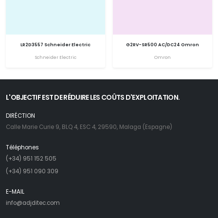
LR2D3557 Schneider Electric
G2RV-SR500 AC/DC24 Omron
Schneider Electric
Omron
L'OBJECTIF EST DE RÉDUIRE LES COÛTS D'EXPLOITATION.
DIRÉCTION
Calle Marie Curie 9, BLQ 4, ESC 4, 29590, Malaga (Espagne)
Téléphones
(+34) 951 152 505
(+34) 951 090 309
E-MAIL
info@adjditec.com