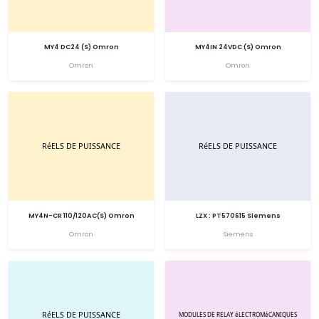
MY4 DC24 (S) Omron
MY4IN 24VDC (S) Omron
Omron
Omron
MY4N-CR 110/120AC(S) Omron
LZX : PT570615 Siemens
Omron
Siemens