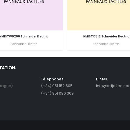
HMISTW6200 Schneider Electric
HMISTO512 Schneider Electric
Schneider Electric
Schneider Electric
ITATION.
Téléphones
E-MAIL
spagne)
(+34) 951 152 505
info@adjditec.co
(+34) 951 090 309