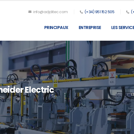
info@adjditec.com
(+34) 951 152 505
(
PRINCIPAUX
ENTREPRISE
LES SERVIC
ider Electric
L