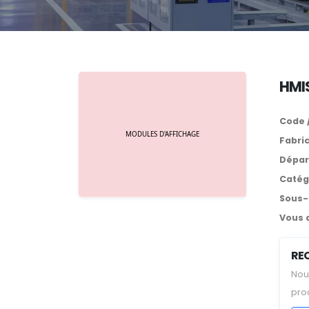
HMIS
Code 
Fabri
Dépar
Catég
Sous-
Vous 
RE
Nou
pro