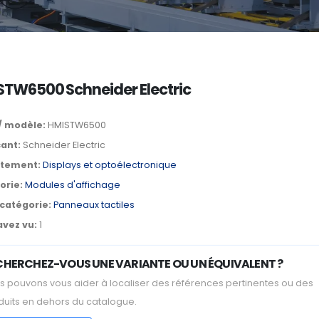
TW6500 Schneider Electric
/ modèle:
HMISTW6500
cant:
Schneider Electric
tement:
Displays et optoélectronique
orie:
Modules d'affichage
catégorie:
Panneaux tactiles
avez vu:
1
CHERCHEZ-VOUS UNE VARIANTE OU UN ÉQUIVALENT ?
s pouvons vous aider à localiser des références pertinentes ou des
duits en dehors du catalogue.