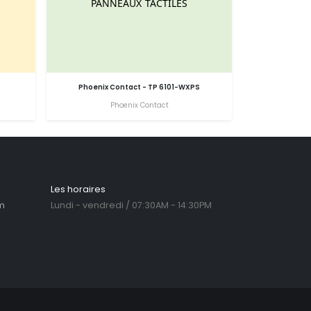
Phoenix Contact - TP 6101-WXPS
Phoenix Contact
Les horaires
m
Lundi - vendredi / 07:30AM - 14:30PM