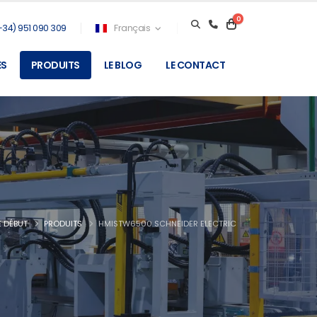
0
+34) 951 090 309
Français
ES
PRODUITS
LE BLOG
LE CONTACT
E DÉBUT
PRODUITS
HMISTW6500 SCHNEIDER ELECTRIC