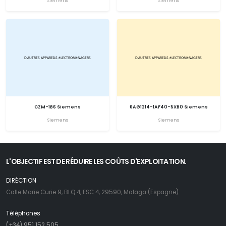
Siemens
Siemens
CZM-1B6 Siemens
6AG1214-1AF40-5XB0 Siemens
Siemens
Siemens
L'OBJECTIF EST DE RÉDUIRE LES COÛTS D'EXPLOITATION.
DIRÉCTION
Calle Marie Curie 9, BLQ 4, ESC 4, 29590, Malaga (Espagne)
Téléphones
(+34) 951 152 505