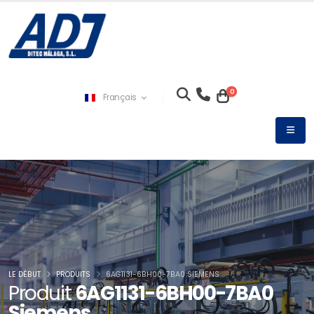
0
Français
LE DÉBUT
PRODUITS
6AG1131-6BH00-7BA0 SIEMENS
Produit
6AG1131-6BH00-7BA0
Siemens