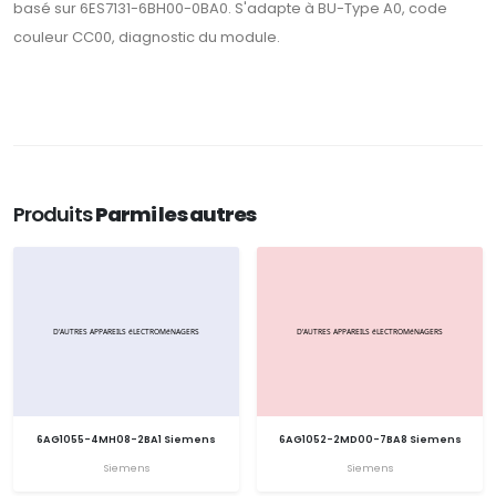
basé sur 6ES7131-6BH00-0BA0. S'adapte à BU-Type A0, code
couleur CC00, diagnostic du module.
Produits
Parmi les autres
6AG1055-4MH08-2BA1 Siemens
6AG1052-2MD00-7BA8 Siemens
Siemens
Siemens