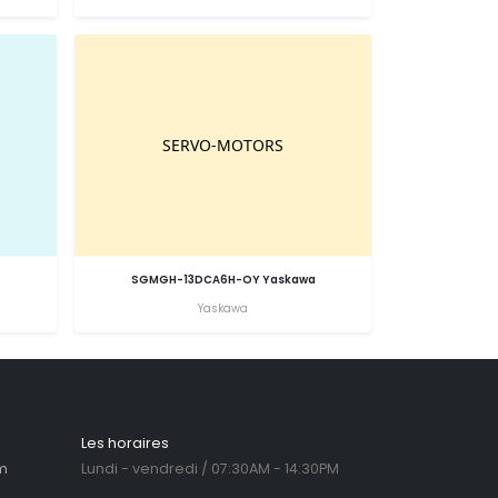
SGMGH-13DCA6H-OY Yaskawa
Yaskawa
Les horaires
m
Lundi - vendredi / 07:30AM - 14:30PM