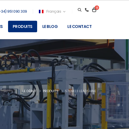
0
+34) 951 090 309
Français
ES
PRODUITS
LE BLOG
LE CONTACT
LE DÉBUT
PRODUITS
57CM23 LEADSHINE