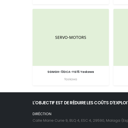
SGMGH-13DCA-YG15 Yaskawa
Yaskawa
L'OBJECTIF EST DE RÉDUIRE LES COÛTS D'EXPLO
DIRÉCTION
Calle Marie Curie 9, BLQ 4, ESC 4, 29590, Malaga (E