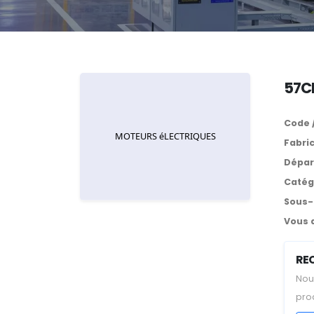
57C
Code 
Fabri
Dépar
Catég
Sous-
Vous 
RE
Nou
pro