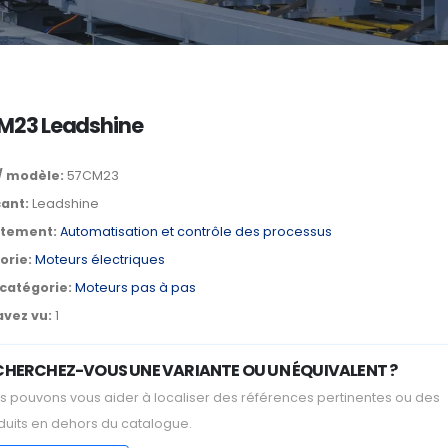
M23 Leadshine
/ modèle:
57CM23
cant:
Leadshine
tement:
Automatisation et contrôle des processus
orie:
Moteurs électriques
catégorie:
Moteurs pas à pas
avez vu:
1
CHERCHEZ-VOUS UNE VARIANTE OU UN ÉQUIVALENT ?
s pouvons vous aider à localiser des références pertinentes ou des
duits en dehors du catalogue.