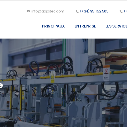
info@adjditec.com
(+34) 951 152 505
(
PRINCIPAUX
ENTREPRISE
LES SERVIC
e