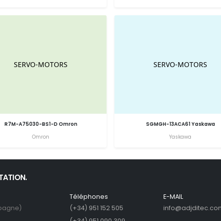
R7M-A75030-BS1-D Omron
SGMGH-13ACA61 Yaskawa
Omron
Yaskawa
ITATION.
Téléphones
E-MAIL
spagne)
(+34) 951 152 505
info@adjditec.co
(+34) 951 090 309