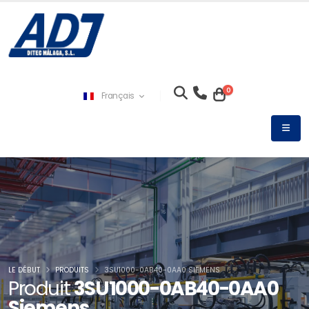
0
Français
LE DÉBUT
PRODUITS
3SU1000-0AB40-0AA0 SIEMENS
Produit
3SU1000-0AB40-0AA0
Siemens