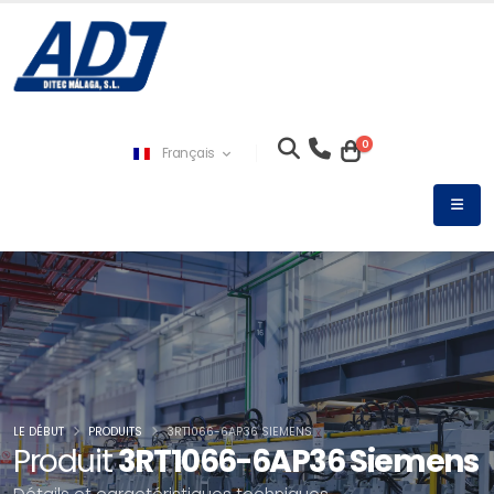
0
Français
LE DÉBUT
PRODUITS
3RT1066-6AP36 SIEMENS
Produit
3RT1066-6AP36 Siemens