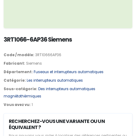
3RT1066-6AP36 Siemens
Code / modèle:
3RT10666AP36
Fabricant:
Siemens
Département:
Fuseaux et interrupteurs automatiques
Catégorie:
Les interrupteurs automatiques
Sous-catégorie:
Des interrupteurs automatiques
magnétothérmiques
Vous avez vu:
1
RECHERCHEZ-VOUS UNE VARIANTE OU UN
ÉQUIVALENT ?
Nous pouvons vous aider à localiser des références pertinentes ou