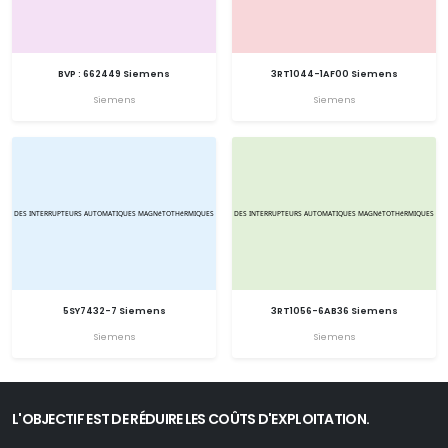
BVP : 662449 Siemens
3RT1044-1AF00 Siemens
Siemens
Siemens
5SY7432-7 Siemens
3RT1056-6AB36 Siemens
Siemens
Siemens
L'OBJECTIF EST DE RÉDUIRE LES COÛTS D'EXPLOITATION.